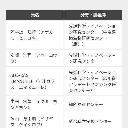
氏名
分野・講座等
先進科学・イノベーショ
阿座上 弘行（アザカ
ン研究センター（中高温
ミ ヒロユキ）
微生物研究センター
（農））
安部 浩司（アベ コウ
先進科学・イノベーショ
ジ）
ン研究センター
先進科学・イノベーショ
ALCARAS
ン研究センター（応用衛
EMANUELE（アルカラ
星リモートセンシング研
ス エマヌエーレ）
究センター）
生田 容景（イクタ ヨ
知的財産センター
ンギヨン）
諌山 慧士朗（イサヤ
総合科学実験センター
マ ケイシロウ）