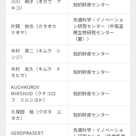
小川 明子（オガワ ア
知的財産センター
キコ）
先進科学・イノベーショ
片岡 尚也（カタオカ
ン研究センター（中高温
ナオヤ）
微生物研究センター
（農））
木村 真二（キムラ シ
知的財産センター
ンジ）
木村 友久（キムラ ト
知的財産センター
モヒサ）
KUCHKOROV
MIRSHOD（クチコロ
知的財産センター
フ ミルシヨド）
久保田 裕（クボタ ユ
知的財産センター
タカ）
先進科学・イノベーショ
GERDPRASERT