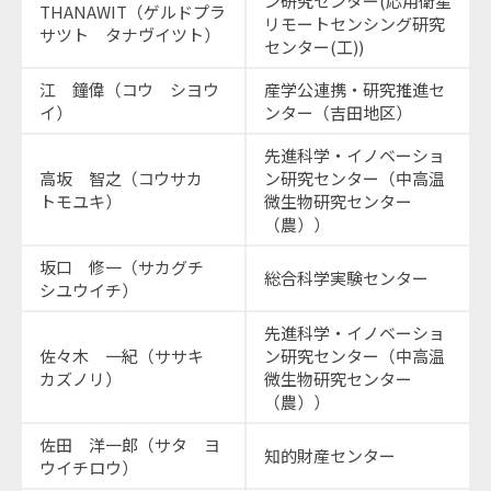
ン研究センター(応用衛星
THANAWIT（ゲルドプラ
リモートセンシング研究
サツト タナヴイツト）
センター(工))
江 鐘偉（コウ シヨウ
産学公連携・研究推進セ
イ）
ンター（吉田地区）
先進科学・イノベーショ
高坂 智之（コウサカ
ン研究センター（中高温
トモユキ）
微生物研究センター
（農））
坂口 修一（サカグチ
総合科学実験センター
シユウイチ）
先進科学・イノベーショ
佐々木 一紀（ササキ
ン研究センター（中高温
カズノリ）
微生物研究センター
（農））
佐田 洋一郎（サタ ヨ
知的財産センター
ウイチロウ）