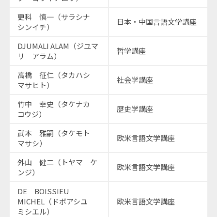
更科 慎一（サラシナ
日本・中国言語文学講座
シンイチ）
DJUMALI ALAM（ジユマ
哲学講座
リ アラム）
高橋 征仁（タカハシ
社会学講座
マサヒト）
竹中 幸史（タケナカ
歴史学講座
コウジ）
武本 雅嗣（タケモト
欧米言語文学講座
マサシ）
外山 健二（トヤマ ケ
欧米言語文学講座
ンジ）
DE BOISSIEU
MICHEL（ドボアシユ
欧米言語文学講座
ミシエル）