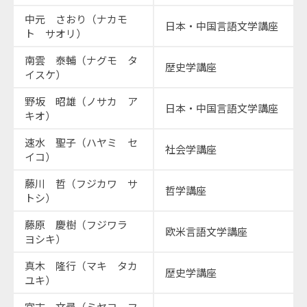
中元 さおり（ナカモ
日本・中国言語文学講座
ト サオリ）
南雲 泰輔（ナグモ タ
歴史学講座
イスケ）
野坂 昭雄（ノサカ ア
日本・中国言語文学講座
キオ）
速水 聖子（ハヤミ セ
社会学講座
イコ）
藤川 哲（フジカワ サ
哲学講座
トシ）
藤原 慶樹（フジワラ
欧米言語文学講座
ヨシキ）
真木 隆行（マキ タカ
歴史学講座
ユキ）
宮古 文尋（ミヤコ フ