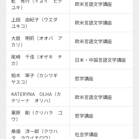
乾 秀行（イヌイ ヒデ
欧米言語文学講座
ユキ）
上田 由紀子（ウエダ
欧米言語文学講座
ユキコ）
大庭 明莉（オオバ ア
欧米言語文学講座
カリ）
尾崎 千佳（オザキ チ
日本・中国言語文学講座
カ）
柏木 寧子（カシワギ
哲学講座
ヤスコ）
KATERYNA OLHA（カ
欧米言語文学講座
テリーナ オリハ）
栗原 剛（クリハラ ゴ
哲学講座
ウ）
桑畑 洋一郎（クワハ
社会学講座
タ ヨウイチロウ）