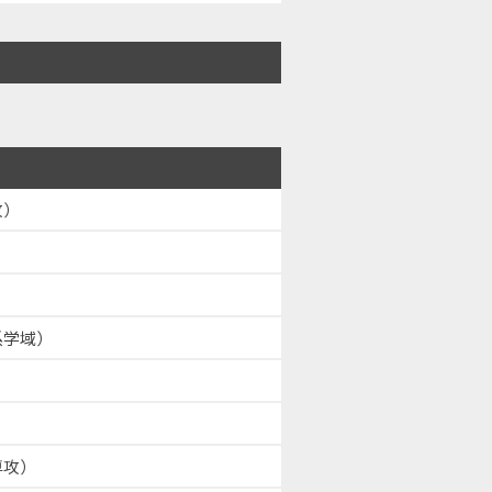
攻）
系学域）
専攻）