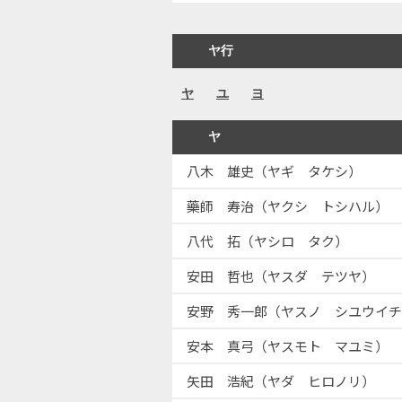
ヤ行
ヤ
ユ
ヨ
ヤ
八木 雄史（ヤギ タケシ）
藥師 寿治（ヤクシ トシハル）
八代 拓（ヤシロ タク）
安田 哲也（ヤスダ テツヤ）
安野 秀一郎（ヤスノ シユウイチ
安本 真弓（ヤスモト マユミ）
矢田 浩紀（ヤダ ヒロノリ）