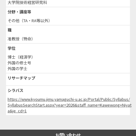
大学院技術経営研究科
分野・講座等
その他（TA・RA等以外）
職
准教授（特命）
学位
博士（経済学）
外国の修士号
外国の学士
リサーチマップ
シラバス
https://www.kyoumu.jimu.yamaguchi-u.ac.jp/Portal/Public/Syllabus/
SyllabusSearchStart.aspx?year=2026&staff_name=Kawewong+Niyat
a&je_cd=1
お問い合わせ