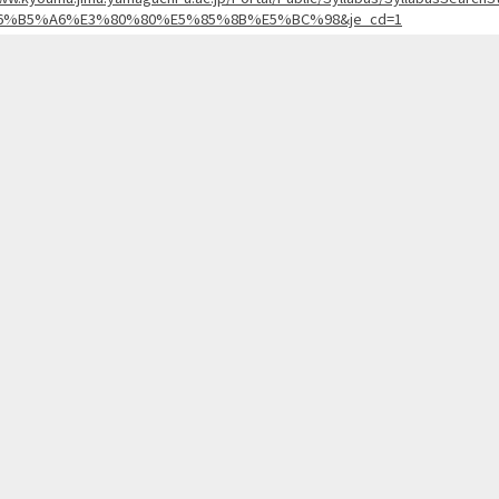
6%B5%A6%E3%80%80%E5%85%8B%E5%BC%98&je_cd=1