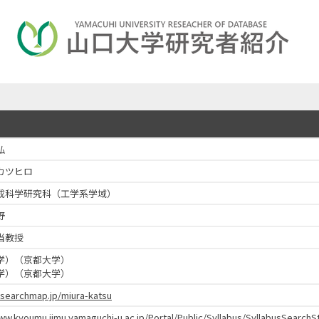
弘
カツヒロ
成科学研究科（工学系学域）
野
当教授
学）（京都大学）
学）（京都大学）
esearchmap.jp/miura-katsu
www.kyoumu.jimu.yamaguchi-u.ac.jp/Portal/Public/Syllabus/SyllabusSear