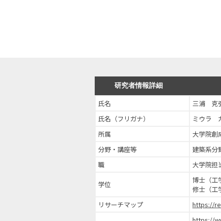
研究者情報詳細
氏名
三浦 克
氏名（フリガナ）
ミウラ 
所属
大学院創
分野・講座等
建築系分
職
大学院担
博士（工
学位
修士（工
リサーチマップ
https://r
https://