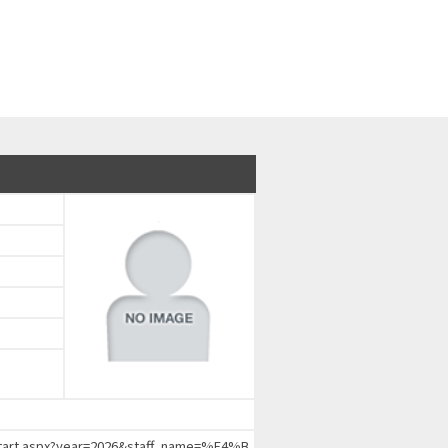
chStart.aspx?year=2026&staff_name=%E4%B