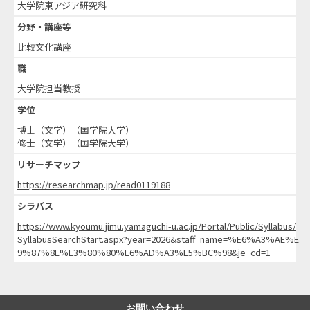
大学院東アジア研究科
分野・講座等
比較文化講座
職
大学院担当教授
学位
博士（文学）（国学院大学）
修士（文学）（国学院大学）
リサーチマップ
https://researchmap.jp/read0119188
シラバス
https://www.kyoumu.jimu.yamaguchi-u.ac.jp/Portal/Public/Syllabus/
SyllabusSearchStart.aspx?year=2026&staff_name=%E6%A3%AE%E
9%87%8E%E3%80%80%E6%AD%A3%E5%BC%98&je_cd=1
お問い合わせ