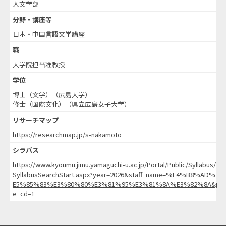
人文学部
分野・講座等
日本・中国言語文学講座
職
大学院担当准教授
学位
博士（文学）（広島大学）
修士（国際文化）（県立広島女子大学）
リサーチマップ
https://researchmap.jp/s-nakamoto
シラバス
https://www.kyoumu.jimu.yamaguchi-u.ac.jp/Portal/Public/Syllabus/
SyllabusSearchStart.aspx?year=2026&staff_name=%E4%B8%AD%
E5%85%83%E3%80%80%E3%81%95%E3%81%8A%E3%82%8A&j
e_cd=1