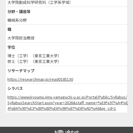
大学院創成科学研究科（工学系学域）
分野・講座等
機械系分野
職
大学院担当教授
学位
博士（工学）（東京工業大学）
修士（工学）（東京工業大学）
リサーチマップ
https://researchmap.jp/read0185130
シラバス
https://www.kyoumu.jimu.yamaguchi-u.ac.jp/Portal/Public/Syllabus/
SyllabusSearchStart.aspx?year=2026&staff_name=%E8%97%A4%E
4%BA%95%E3%80%80%E6%96%87%E6%AD%A6&je_cd=1
お問い合わせ