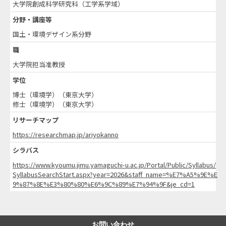
大学院創成科学研究科（工学系学域）
分野・講座等
国土・環境デザイン系分野
職
大学院担当准教授
学位
博士（環境学）（東京大学）
修士（環境学）（東京大学）
リサーチマップ
https://researchmap.jp/ariyokanno
シラバス
https://www.kyoumu.jimu.yamaguchi-u.ac.jp/Portal/Public/Syllabus/
SyllabusSearchStart.aspx?year=2026&staff_name=%E7%A5%9E%E
9%87%8E%E3%80%80%E6%9C%89%E7%94%9F&je_cd=1
お問い合わせ