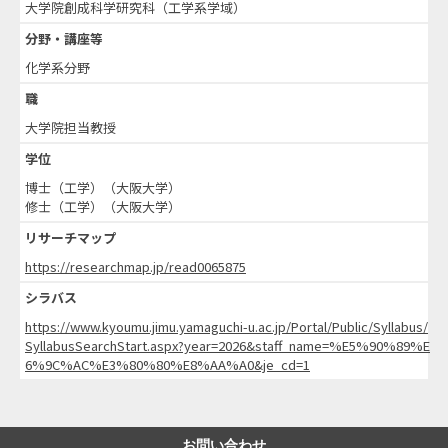
大学院創成科学研究科（工学系学域）
分野・講座等
化学系分野
職
大学院担当教授
学位
博士（工学）（大阪大学）
修士（工学）（大阪大学）
リサーチマップ
https://researchmap.jp/read0065875
シラバス
https://www.kyoumu.jimu.yamaguchi-u.ac.jp/Portal/Public/Syllabus/
SyllabusSearchStart.aspx?year=2026&staff_name=%E5%90%89%E
6%9C%AC%E3%80%80%E8%AA%A0&je_cd=1
お問い合わせ