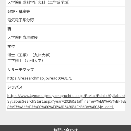
大学院創成科学研究科（工学系学域）
分野・講座等
電気電子系分野
職
大学院担当准教授
学位
博士（工学）（九州大学）
工学修士（九州大学）
リサーチマップ
https://researchmap.jp/read0043171
シラバス
https://www.kyoumu.jimu.yamaguchi-u.ac.jp/Portal/Public/Syllabus/
SyllabusSearchStart.aspx?year=2026&staff_name=%E8%A5%BF%E
8%97%A4%E3%80%80%E8%81%96%E4%BA%8C&je_cd=1
お問い合わせ