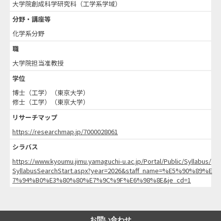
大学院創成科学研究科（工学系学域）
分野・講座等
化学系分野
職
大学院担当准教授
学位
博士（工学）（東京大学）
修士（工学）（東京大学）
リサーチマップ
https://researchmap.jp/7000028061
シラバス
https://www.kyoumu.jimu.yamaguchi-u.ac.jp/Portal/Public/Syllabus/
SyllabusSearchStart.aspx?year=2026&staff_name=%E5%90%89%E
7%94%B0%E3%80%80%E7%9C%9F%E6%98%8E&je_cd=1
お問い合わせ