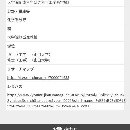
大学院創成科学研究科（工学系学域）
分野・講座等
化学系分野
職
大学院担当准教授
学位
博士（工学）（山口大学）
修士（工学）（山口大学）
リサーチマップ
https://researchmap.jp/7000021933
シラバス
https://www.kyoumu.jimu.yamaguchi-u.ac.jp/Portal/Public/Syllabus/
SyllabusSearchStart.aspx?year=2026&staff_name=%E8%B2%9D%E
5%87%BA%E3%80%80%E7%B5%A2&je_cd=1
お問い合わせ