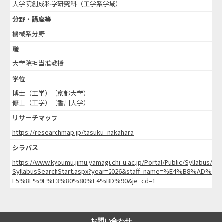
大学院創成科学研究科（工学系学域）
分野・講座等
機械系分野
職
大学院担当准教授
学位
博士（工学）（京都大学）
修士（工学）（香川大学）
リサーチマップ
https://researchmap.jp/tasuku_nakahara
シラバス
https://www.kyoumu.jimu.yamaguchi-u.ac.jp/Portal/Public/Syllabus/
SyllabusSearchStart.aspx?year=2026&staff_name=%E4%B8%AD%
E5%8E%9F%E3%80%80%E4%BD%90&je_cd=1
お問い合わせ