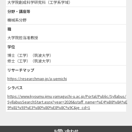
大学院創成科学研究科（工学系学域）
分野・講座等
機械系分野
職
大学院担当准教授
学位
博士（工学）（筑波大学）
修士（工学）（筑波大学）
リサーチマップ
https://researchmap.jp/a-uemichi
シラバス
https://www.kyoumu.jimu.yamaguchi-u.ac.jp/Portal/Public/Syllabus/
SyllabusSearchStart.aspx?year=2026&staff_name=%E4%B8%8A%E
9%81%93%E3%80%80%E8%8C%9C&je_cd=1
お問い合わせ