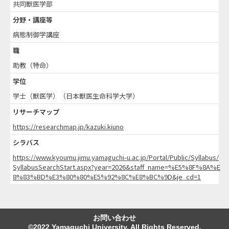
共同獣医学部
分野・講座等
病態制御学講座
職
助教（特命）
学位
学士（獣医学）（日本獣医生命科学大学）
リサーチマップ
https://researchmap.jp/kazuki.kiuno
シラバス
https://www.kyoumu.jimu.yamaguchi-u.ac.jp/Portal/Public/Syllabus/
SyllabusSearchStart.aspx?year=2026&staff_name=%E5%8F%8A%E
8%83%BD%E3%80%80%E5%92%8C%E8%BC%9D&je_cd=1
お問い合わせ
©2022 Yamaguchi University. All Rights Reserved.