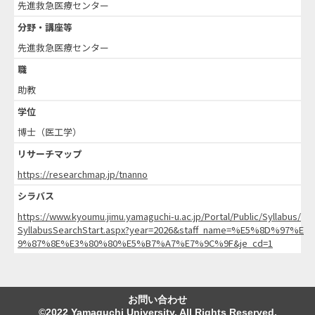
先進救急医療センター
分野・講座等
先進救急医療センター
職
助教
学位
博士（医工学）
リサーチマップ
https://researchmap.jp/tnanno
シラバス
https://www.kyoumu.jimu.yamaguchi-u.ac.jp/Portal/Public/Syllabus/
SyllabusSearchStart.aspx?year=2026&staff_name=%E5%8D%97%E
9%87%8E%E3%80%80%E5%B7%A7%E7%9C%9F&je_cd=1
お問い合わせ
©2022 Yamaguchi University. All Rights Reserved.