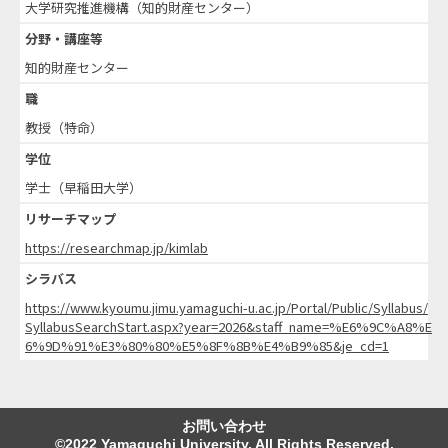
大学研究推進機構（知的財産センター）
分野・講座等
知的財産センター
職
教授（特命）
学位
学士（早稲田大学）
リサーチマップ
https://researchmap.jp/kimlab
シラバス
https://www.kyoumu.jimu.yamaguchi-u.ac.jp/Portal/Public/Syllabus/
SyllabusSearchStart.aspx?year=2026&staff_name=%E6%9C%A8%E
6%9D%91%E3%80%80%E5%8F%8B%E4%B9%85&je_cd=1
お問い合わせ
©2022 Yamaguchi University. All Rights Reserved.