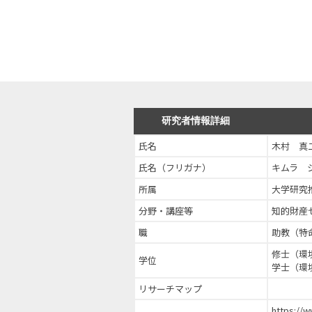
研究者情報詳細
氏名
木村 真
氏名（フリガナ）
キムラ 
所属
大学研究
分野・講座等
知的財産
職
助教（特
修士（環
学位
学士（環
リサーチマップ
https://