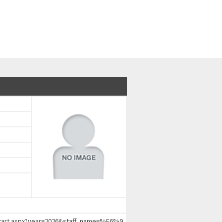
chStart.aspx?year=2026&staff_name=%E6%9