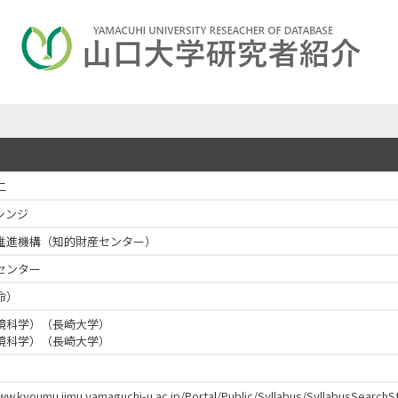
二
シンジ
推進機構（知的財産センター）
センター
命）
境科学）（長崎大学）
境科学）（長崎大学）
www.kyoumu.jimu.yamaguchi-u.ac.jp/Portal/Public/Syllabus/SyllabusSear