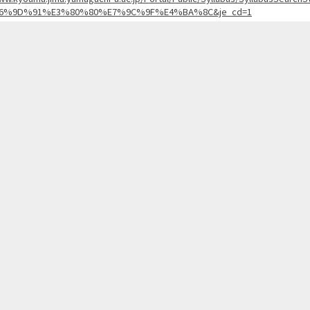
6%9D%91%E3%80%80%E7%9C%9F%E4%BA%8C&je_cd=1