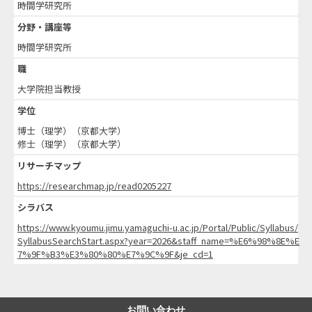
時間学研究所
分野・講座等
時間学研究所
職
大学院担当教授
学位
博士（理学）（京都大学）
修士（理学）（京都大学）
リサーチマップ
https://researchmap.jp/read0205227
シラバス
https://www.kyoumu.jimu.yamaguchi-u.ac.jp/Portal/Public/Syllabus/
SyllabusSearchStart.aspx?year=2026&staff_name=%E6%98%8E%E
7%9F%B3%E3%80%80%E7%9C%9F&je_cd=1
お問い合わせ