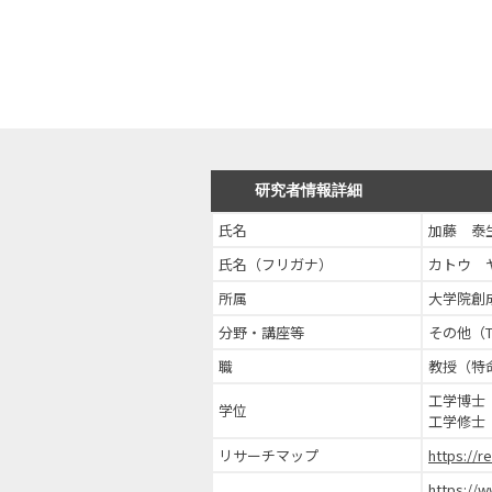
研究者情報詳細
氏名
加藤 泰
氏名（フリガナ）
カトウ 
所属
大学院創
分野・講座等
その他（
職
教授（特
工学博士
学位
工学修士
リサーチマップ
https://
https://