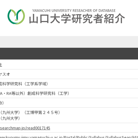
生
ヤスオ
成科学研究科（工学系学域）
TA・RA等以外）創成科学研究科（工学）
命）
（九州大学）（工博甲第２４５号）
（九州大学）
researchmap.jp/read0017145
www.kyoumu.jimu.yamaguchi-u.ac.jp/Portal/Public/Syllabus/SyllabusSear