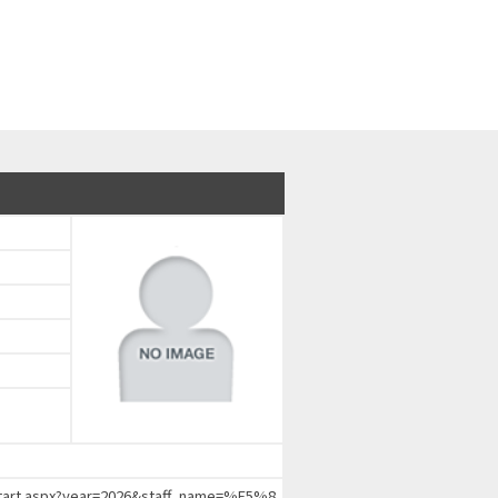
chStart.aspx?year=2026&staff_name=%E5%8