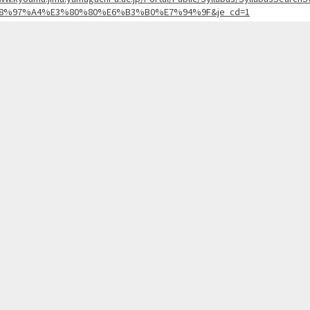
8%97%A4%E3%80%80%E6%B3%B0%E7%94%9F&je_cd=1