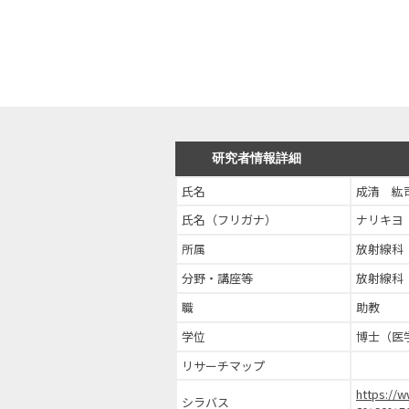
研究者情報詳細
氏名
成清 紘
氏名（フリガナ）
ナリキヨ
所属
放射線科
分野・講座等
放射線科
職
助教
学位
博士（医
リサーチマップ
https://
シラバス