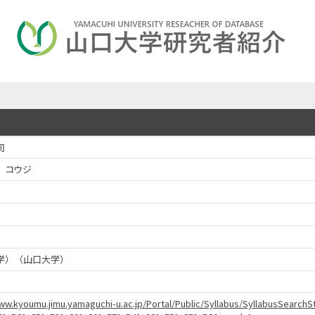
司
 コウジ
学）（山口大学）
www.kyoumu.jimu.yamaguchi-u.ac.jp/Portal/Public/Syllabus/SyllabusSear