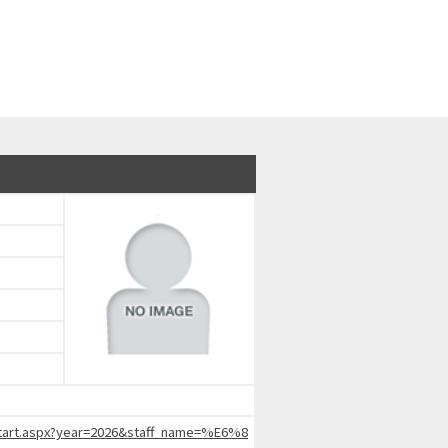
chStart.aspx?year=2026&staff_name=%E6%8