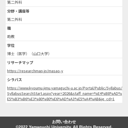
第二外科
分野・講座等
第二外科
職
助教
学位
博士（医学）（山口大学）
リサーチマップ
https://researchmap.jp/masao-y
シラバス
https://www.kyoumu.jimu.yamaguchi-u.ac.jp/Portal/Public/Syllabus/
SyllabusSearchStart.aspx?year=2026&staff_name=%E4%B8%AD%
E5%B3%B6%E3%80%80%E6%AD%A3%E5%A4%AB&je_cd=1
お問い合わせ
©2022 Yamaguchi University. All Rights Reserved.