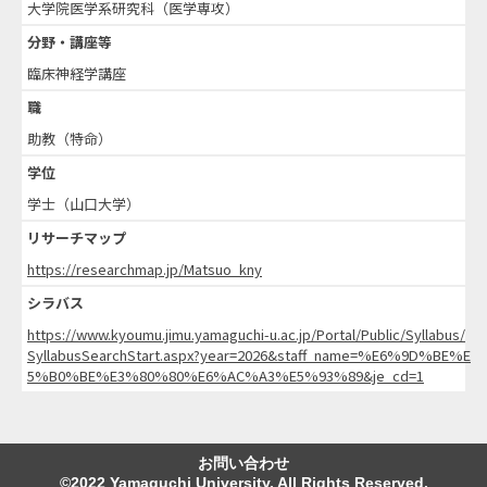
大学院医学系研究科（医学専攻）
分野・講座等
臨床神経学講座
職
助教（特命）
学位
学士（山口大学）
リサーチマップ
https://researchmap.jp/Matsuo_kny
シラバス
https://www.kyoumu.jimu.yamaguchi-u.ac.jp/Portal/Public/Syllabus/
SyllabusSearchStart.aspx?year=2026&staff_name=%E6%9D%BE%E
5%B0%BE%E3%80%80%E6%AC%A3%E5%93%89&je_cd=1
お問い合わせ
©2022 Yamaguchi University. All Rights Reserved.