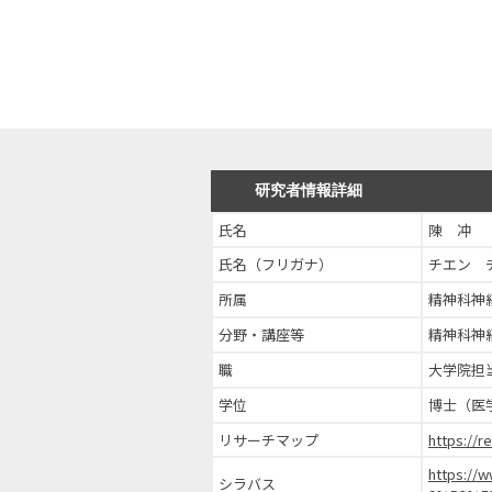
研究者情報詳細
氏名
陳 冲
氏名（フリガナ）
チエン 
所属
精神科神
分野・講座等
精神科神
職
大学院担
学位
博士（医
リサーチマップ
https://
https://
シラバス