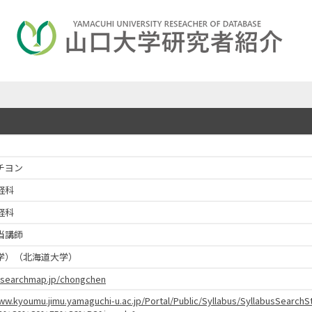
チヨン
経科
経科
当講師
学）（北海道大学）
researchmap.jp/chongchen
www.kyoumu.jimu.yamaguchi-u.ac.jp/Portal/Public/Syllabus/SyllabusSear