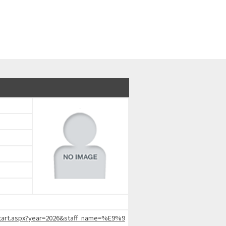
chStart.aspx?year=2026&staff_name=%E9%9