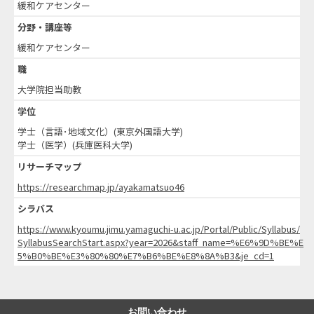
緩和ケアセンター
分野・講座等
緩和ケアセンター
職
大学院担当助教
学位
学士（言語･地域文化）(東京外国語大学)
学士（医学）(兵庫医科大学)
リサーチマップ
https://researchmap.jp/ayakamatsuo46
シラバス
https://www.kyoumu.jimu.yamaguchi-u.ac.jp/Portal/Public/Syllabus/
SyllabusSearchStart.aspx?year=2026&staff_name=%E6%9D%BE%E
5%B0%BE%E3%80%80%E7%B6%BE%E8%8A%B3&je_cd=1
お問い合わせ