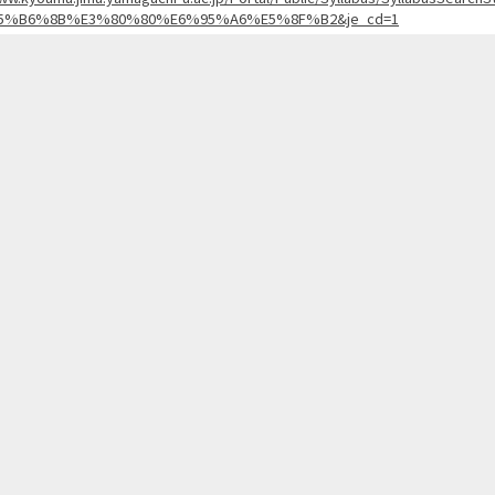
5%B6%8B%E3%80%80%E6%95%A6%E5%8F%B2&je_cd=1