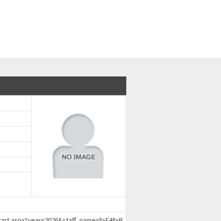
chStart.aspx?year=2026&staff_name=%E4%B