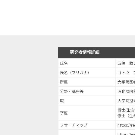
研究者情報詳細
氏名
五嶋 敦
氏名（フリガナ）
ゴトウ 
所属
大学院医
分野・講座等
消化器内
職
大学院担
博士(生命
学位
修士（生
リサーチマップ
https://
https://