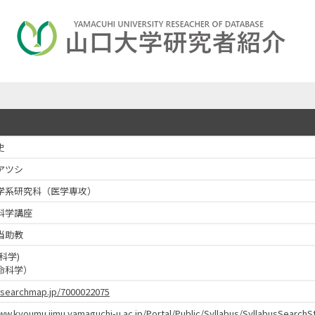
史
アツシ
学系研究科（医学専攻）
科学講座
当助教
科学)
命科学）
researchmap.jp/7000022075
www.kyoumu.jimu.yamaguchi-u.ac.jp/Portal/Public/Syllabus/SyllabusSear