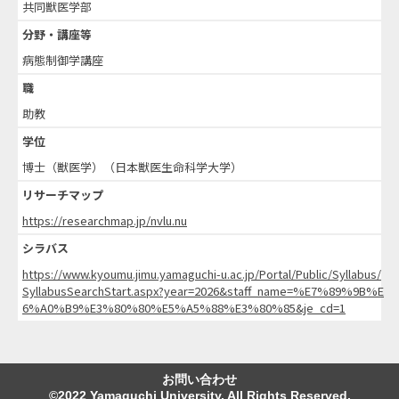
共同獣医学部
分野・講座等
病態制御学講座
職
助教
学位
博士（獣医学）（日本獣医生命科学大学）
リサーチマップ
https://researchmap.jp/nvlu.nu
シラバス
https://www.kyoumu.jimu.yamaguchi-u.ac.jp/Portal/Public/Syllabus/
SyllabusSearchStart.aspx?year=2026&staff_name=%E7%89%9B%E
6%A0%B9%E3%80%80%E5%A5%88%E3%80%85&je_cd=1
お問い合わせ
©2022 Yamaguchi University. All Rights Reserved.