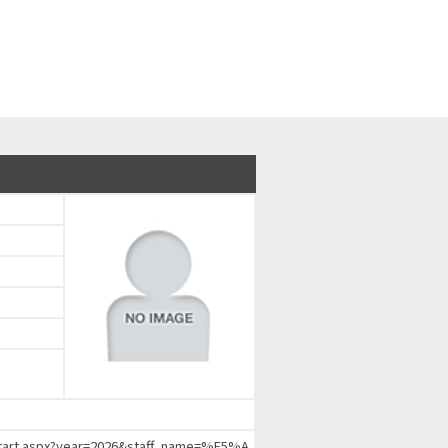
chStart.aspx?year=2026&staff_name=%E5%A