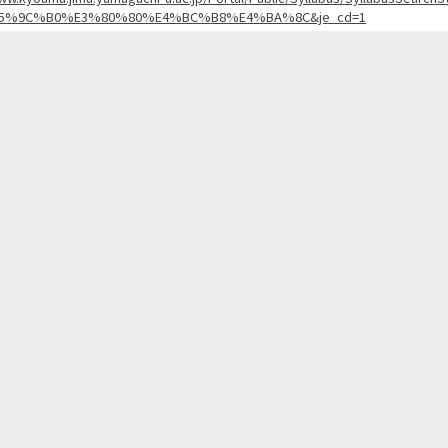
5%9C%B0%E3%80%80%E4%BC%B8%E4%BA%8C&je_cd=1