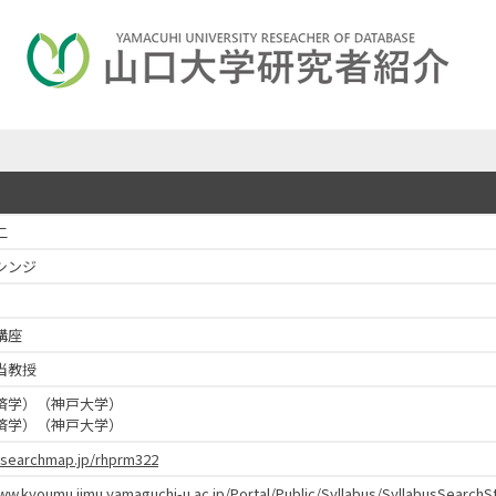
二
シンジ
講座
当教授
済学）（神戸大学）
済学）（神戸大学）
researchmap.jp/rhprm322
www.kyoumu.jimu.yamaguchi-u.ac.jp/Portal/Public/Syllabus/SyllabusSear