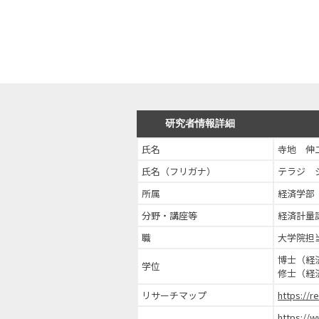
研究者情報詳細
氏名
寺地 伸
氏名（フリガナ）
テラジ 
所属
経済学部
分野・講座等
経済計量
職
大学院担
博士（経
学位
修士（経
リサーチマップ
https://
https://