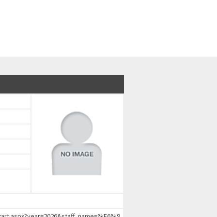
chStart.aspx?year=2026&staff_name=%E6%9