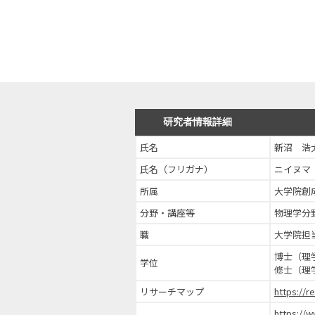
研究者情報詳細
氏名
新沼 浩
氏名（フリガナ）
ニイヌマ
所属
大学院創
分野・講座等
物理学分
職
大学院担
博士（理
学位
修士（理
リサーチマップ
https://r
https://