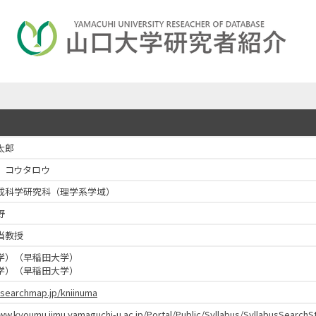
太郎
 コウタロウ
成科学研究科（理学系学域）
野
当教授
学）（早稲田大学）
学）（早稲田大学）
esearchmap.jp/kniinuma
www.kyoumu.jimu.yamaguchi-u.ac.jp/Portal/Public/Syllabus/SyllabusSear