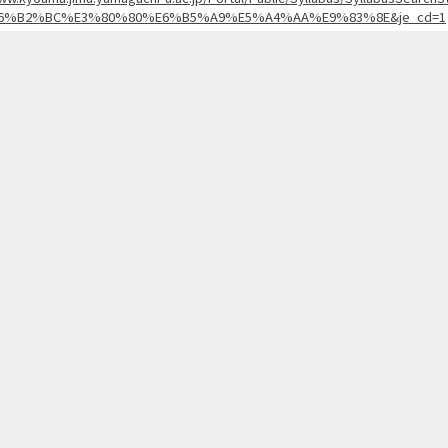
6%B2%BC%E3%80%80%E6%B5%A9%E5%A4%AA%E9%83%8E&je_cd=1