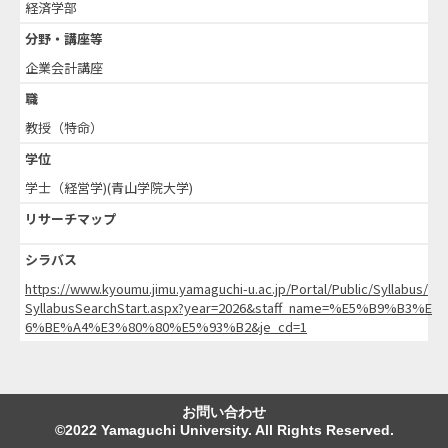
経済学部
分野・講座等
企業会計講座
職
教授（特命）
学位
学士（経営学)(青山学院大学)
リサーチマップ
シラバス
https://www.kyoumu.jimu.yamaguchi-u.ac.jp/Portal/Public/Syllabus/
SyllabusSearchStart.aspx?year=2026&staff_name=%E5%B9%B3%E
6%BE%A4%E3%80%80%E5%93%B2&je_cd=1
お問い合わせ
©2022 Yamaguchi University. All Rights Reserved.