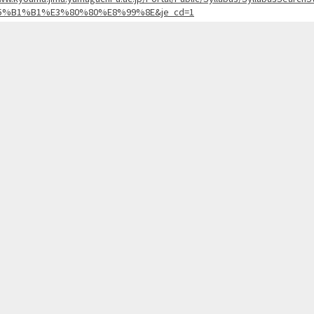
5%B1%B1%E3%80%80%E8%99%8E&je_cd=1