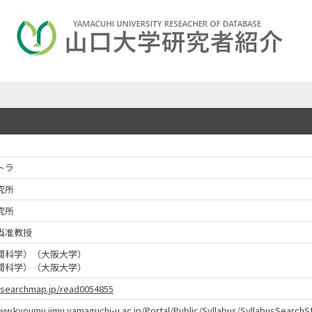
トラ
究所
究所
当准教授
間科学）（大阪大学）
間科学）（大阪大学）
researchmap.jp/read0054855
www.kyoumu.jimu.yamaguchi-u.ac.jp/Portal/Public/Syllabus/SyllabusSear