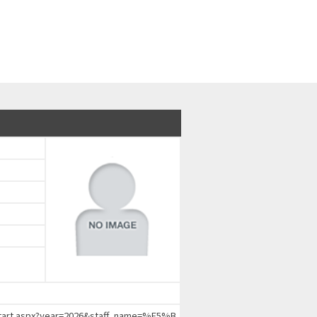
chStart.aspx?year=2026&staff_name=%E5%B