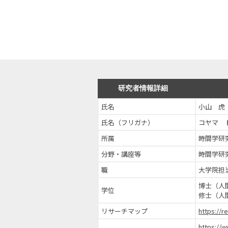
研究者情報詳細
氏名
小山 虎
氏名（フリガナ）
コヤマ 
所属
時間学研
分野・講座等
時間学研
職
大学院担
博士（人
学位
修士（人
リサーチマップ
https://
https://