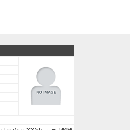
chStart.aspx?year=2026&staff_name=%E4%B