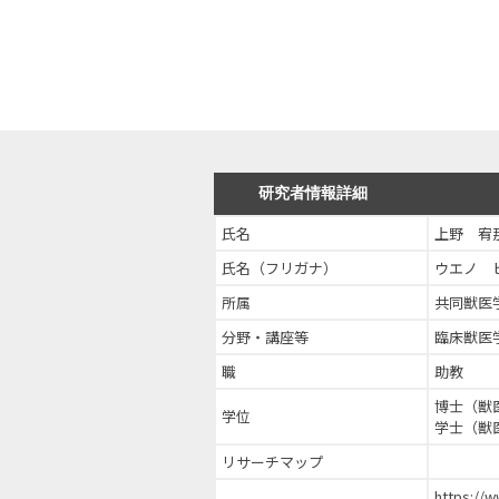
研究者情報詳細
氏名
上野 宥
氏名（フリガナ）
ウエノ 
所属
共同獣医
分野・講座等
臨床獣医
職
助教
博士（獣
学位
学士（獣
リサーチマップ
https://