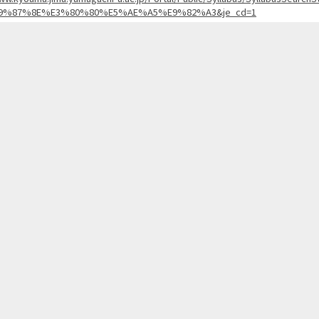
9%87%8E%E3%80%80%E5%AE%A5%E9%82%A3&je_cd=1