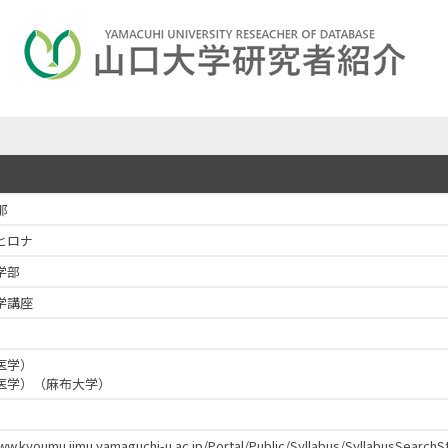
那
ヒロナ
学部
学講座
医学）
医学）（麻布大学）
www.kyoumu.jimu.yamaguchi-u.ac.jp/Portal/Public/Syllabus/SyllabusSear