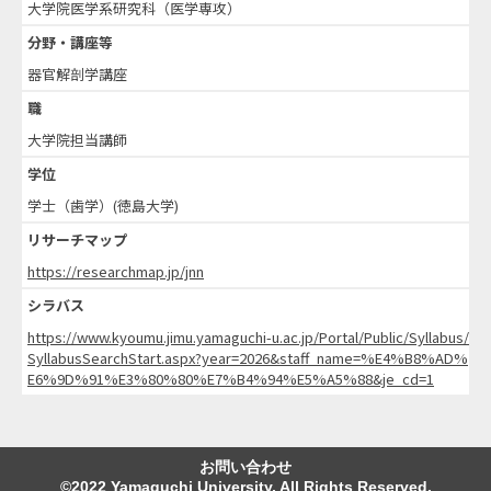
大学院医学系研究科（医学専攻）
分野・講座等
器官解剖学講座
職
大学院担当講師
学位
学士（歯学）(徳島大学)
リサーチマップ
https://researchmap.jp/jnn
シラバス
https://www.kyoumu.jimu.yamaguchi-u.ac.jp/Portal/Public/Syllabus/
SyllabusSearchStart.aspx?year=2026&staff_name=%E4%B8%AD%
E6%9D%91%E3%80%80%E7%B4%94%E5%A5%88&je_cd=1
お問い合わせ
©2022 Yamaguchi University. All Rights Reserved.