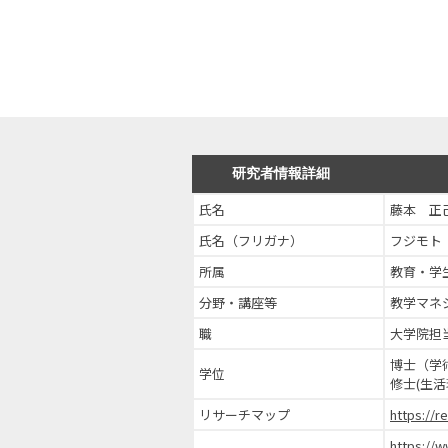
研究者情報詳細
氏名
藤本 正
氏名（フリガナ）
フジモト
所属
教育・学
分野・講座等
教学マネ
職
大学院担
博士（学
学位
修士(生
リサーチマップ
https://
https://