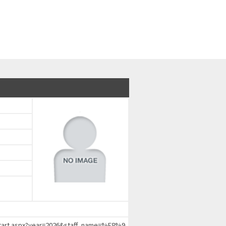
chStart.aspx?year=2026&staff_name=%E8%9