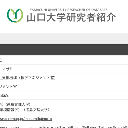
己
 マサミ
生支援機構（教学マネジメント室）
ジメント室
当講師
術）(徳島文理大学)
活環境情報学）（徳島文理大学）
researchmap.jp/masamifujimoto
www.kyoumu.jimu.yamaguchi-u.ac.jp/Portal/Public/Syllabus/SyllabusSear