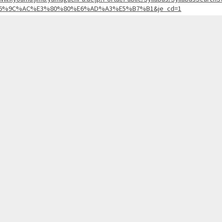
6%9C%AC%E3%80%80%E6%AD%A3%E5%B7%B1&je_cd=1