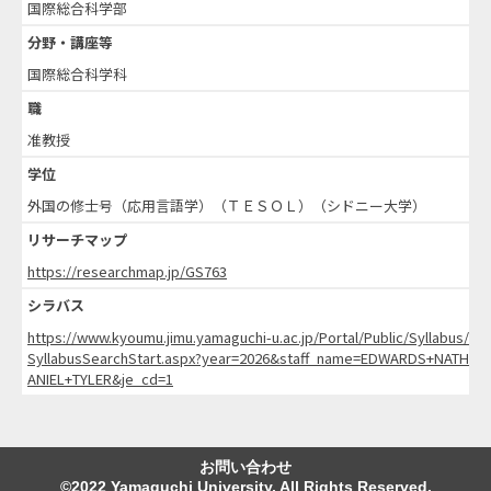
国際総合科学部
分野・講座等
国際総合科学科
職
准教授
学位
外国の修士号（応用言語学）（ＴＥＳＯＬ）（シドニー大学）
リサーチマップ
https://researchmap.jp/GS763
シラバス
https://www.kyoumu.jimu.yamaguchi-u.ac.jp/Portal/Public/Syllabus/
SyllabusSearchStart.aspx?year=2026&staff_name=EDWARDS+NATH
ANIEL+TYLER&je_cd=1
お問い合わせ
©2022 Yamaguchi University. All Rights Reserved.