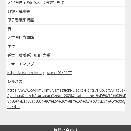
大学院医学系研究科（保健学専攻）
分野・講座等
母子看護学講座
職
大学院担当講師
学位
学士（看護学）(山口大学)
リサーチマップ
https://researchmap.jp/read0143177
シラバス
https://www.kyoumu.jimu.yamaguchi-u.ac.jp/Portal/Public/Syllabus/
SyllabusSearchStart.aspx?year=2026&staff_name=%E6%B2%93%E
8%84%B1%E3%80%80%E5%B0%8F%E6%9E%9D%E5%AD%90&j
e_cd=1
お問い合わせ