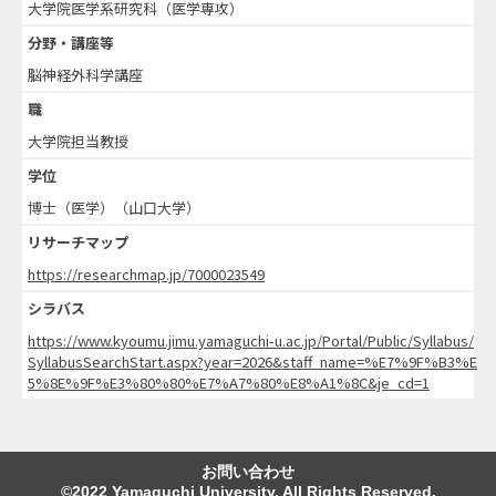
大学院医学系研究科（医学専攻）
分野・講座等
脳神経外科学講座
職
大学院担当教授
学位
博士（医学）（山口大学）
リサーチマップ
https://researchmap.jp/7000023549
シラバス
https://www.kyoumu.jimu.yamaguchi-u.ac.jp/Portal/Public/Syllabus/
SyllabusSearchStart.aspx?year=2026&staff_name=%E7%9F%B3%E
5%8E%9F%E3%80%80%E7%A7%80%E8%A1%8C&je_cd=1
お問い合わせ
©2022 Yamaguchi University. All Rights Reserved.