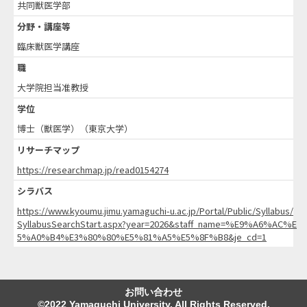
共同獣医学部
分野・講座等
臨床獣医学講座
職
大学院担当准教授
学位
博士（獣医学）（東京大学）
リサーチマップ
https://researchmap.jp/read0154274
シラバス
https://www.kyoumu.jimu.yamaguchi-u.ac.jp/Portal/Public/Syllabus/
SyllabusSearchStart.aspx?year=2026&staff_name=%E9%A6%AC%E
5%A0%B4%E3%80%80%E5%81%A5%E5%8F%B8&je_cd=1
お問い合わせ
©2022 Yamaguchi University. All Rights Reserved.