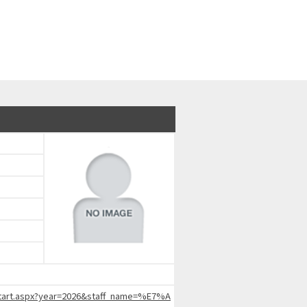
chStart.aspx?year=2026&staff_name=%E7%A