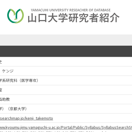
史
 ケンジ
学系研究科（医学専攻）
座
当助教
学）（京都大学）
esearchmap.jp/kenji_takemoto
www.kyoumu.jimu.yamaguchi-u.ac.jp/Portal/Public/Syllabus/SyllabusSear