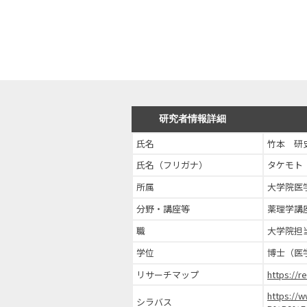
研究者情報詳細
氏名
竹本 研
氏名（フリガナ）
タケモト
所属
大学院医
分野・講座等
薬理学講
職
大学院担
学位
博士（医
リサーチマップ
https://r
https://
シラバス