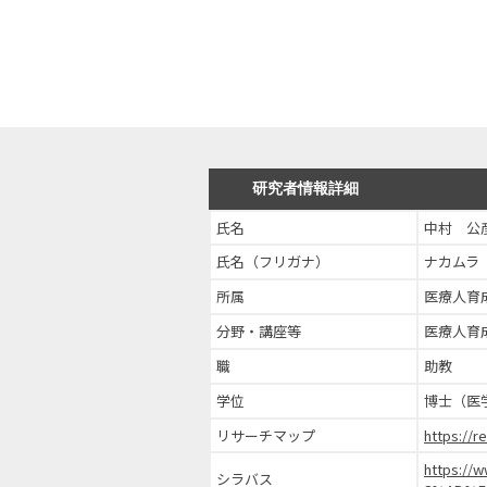
研究者情報詳細
氏名
中村 公
氏名（フリガナ）
ナカムラ
所属
医療人育
分野・講座等
医療人育
職
助教
学位
博士（医
リサーチマップ
https://r
https://
シラバス