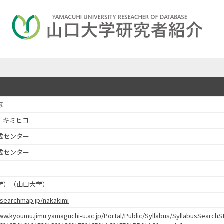
彦
 キミヒコ
成センター
成センター
学）（山口大学）
esearchmap.jp/nakakimi
www.kyoumu.jimu.yamaguchi-u.ac.jp/Portal/Public/Syllabus/SyllabusSear