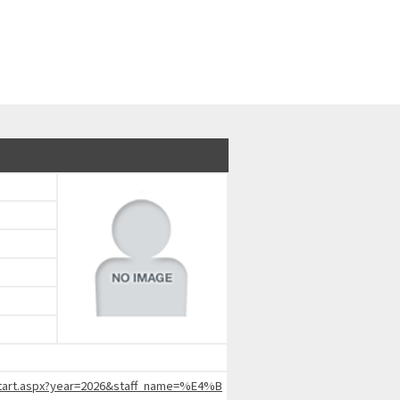
chStart.aspx?year=2026&staff_name=%E4%B