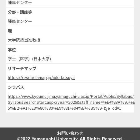
腫瘍センター
分野・講座等
腫瘍センター
職
大学院担当准教授
学位
学士（医学）(日本大学)
リサーチマップ
https://researchmap.jp/iokatatsuya
シラバス
https://www.kyoumu.jimu.yamaguchi-u.ac.jp/Portal/Public/Syllabus/
SyllabusSearchStart.aspx?year=2026&staff_name=%E4%BA%95%E
5%B2%A1%E3%80%80%E9%81%94%E4%B9%9F&je_cd=1
お問い合わせ
©2022 Yamaguchi University. All Rights Reserved.