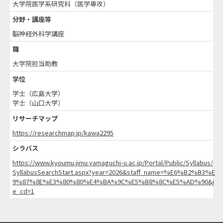
大学院医学系研究科（医学専攻）
分野・講座等
脳神経外科学講座
職
大学院担当助教
学位
学士（広島大学）
学士（山口大学）
リサーチマップ
https://researchmap.jp/kawa2295
シラバス
https://www.kyoumu.jimu.yamaguchi-u.ac.jp/Portal/Public/Syllabus/
SyllabusSearchStart.aspx?year=2026&staff_name=%E6%B2%B3%E
9%87%8E%E3%80%80%E4%BA%9C%E5%B8%8C%E5%AD%90&j
e_cd=1