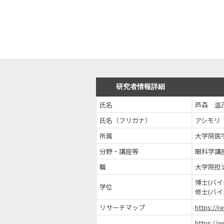
研究者情報詳細
氏名
芦森 温
氏名（フリガナ）
アシモリ
所属
大学院医
分野・講座等
眼科学講
職
大学院担
博士(バ
学位
修士(バ
リサーチマップ
https://r
https://