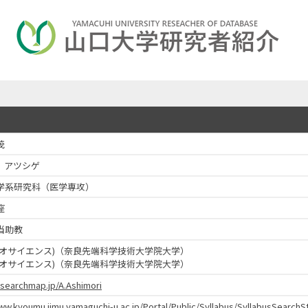
茂
 アツシゲ
学系研究科（医学専攻）
座
当助教
イオサイエンス)（奈良先端科学技術大学院大学）
イオサイエンス)（奈良先端科学技術大学院大学）
esearchmap.jp/A.Ashimori
www.kyoumu.jimu.yamaguchi-u.ac.jp/Portal/Public/Syllabus/SyllabusSear