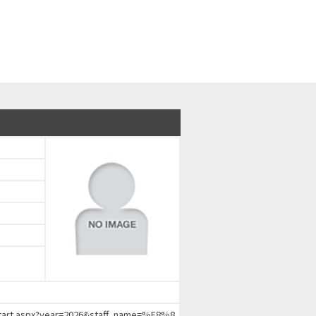
chStart.aspx?year=2026&staff_name=%E8%8