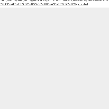
6%A3%AE%E3%80%80%E6%B8%A9%E8%8C%82&je_cd=1