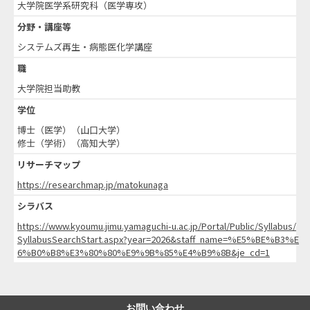
大学院医学系研究科（医学専攻）
分野・講座等
システムズ再生・病態医化学講座
職
大学院担当助教
学位
博士（医学）（山口大学）
修士（学術）（高知大学）
リサーチマップ
https://researchmap.jp/matokunaga
シラバス
https://www.kyoumu.jimu.yamaguchi-u.ac.jp/Portal/Public/Syllabus/
SyllabusSearchStart.aspx?year=2026&staff_name=%E5%BE%B3%E
6%B0%B8%E3%80%80%E9%9B%85%E4%B9%8B&je_cd=1
お問い合わせ