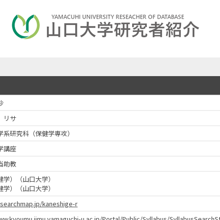
沙
 リサ
学系研究科（保健学専攻）
学講座
当助教
健学）（山口大学）
健学）（山口大学）
esearchmap.jp/kaneshige-r
www.kyoumu.jimu.yamaguchi-u.ac.jp/Portal/Public/Syllabus/SyllabusSear