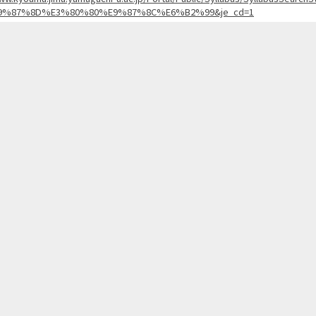
9%87%8D%E3%80%80%E9%87%8C%E6%B2%99&je_cd=1