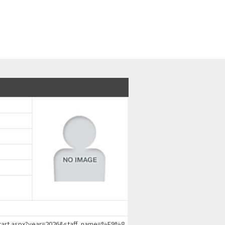
chStart.aspx?year=2026&staff_name=%E9%8