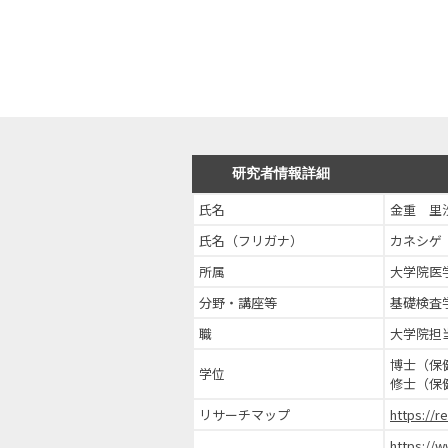
研究者情報詳細
氏名
金重 里
氏名（フリガナ）
カネシゲ
所属
大学院医
分野・講座等
基礎検査
職
大学院担
博士（保
学位
修士（保
リサーチマップ
https://r
https://