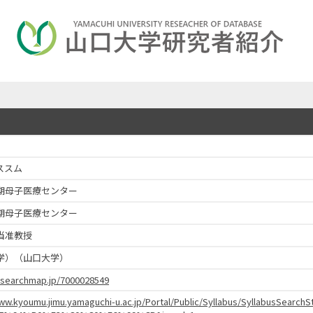
ススム
期母子医療センター
期母子医療センター
当准教授
学）（山口大学）
researchmap.jp/7000028549
www.kyoumu.jimu.yamaguchi-u.ac.jp/Portal/Public/Syllabus/SyllabusSear