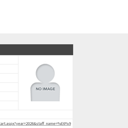
chStart.aspx?year=2026&staff_name=%E6%9