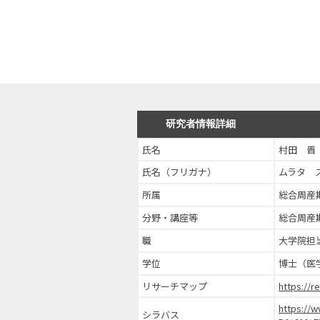
研究者情報詳細
氏名
村田 晋
氏名（フリガナ）
ムラタ 
所属
総合周産
分野・講座等
総合周産
職
大学院担
学位
博士（医
リサーチマップ
https://
https://
シラバス