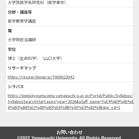
大学院医学系研究科（医学専攻）
分野・講座等
医学教育学講座
職
大学院担当講師
学位
博士（生命科学）（山口大学）
リサーチマップ
https://researchmap.jp/7000022042
シラバス
https://www.kyoumu.jimu.yamaguchi-u.ac.jp/Portal/Public/Syllabus/
SyllabusSearchStart.aspx?year=2026&staff_name=%E4%B9%85%E
6%B0%B8%E3%80%80%E6%8B%93%E9%83%8E&je_cd=1
お問い合わせ
©2022 Yamaguchi University. All Rights Reserved.