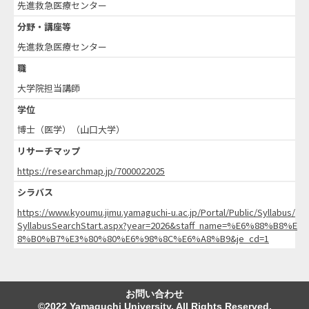
先進救急医療センター
分野・講座等
先進救急医療センター
職
大学院担当講師
学位
博士（医学）（山口大学）
リサーチマップ
https://researchmap.jp/7000022025
シラバス
https://www.kyoumu.jimu.yamaguchi-u.ac.jp/Portal/Public/Syllabus/
SyllabusSearchStart.aspx?year=2026&staff_name=%E6%88%B8%E
8%B0%B7%E3%80%80%E6%98%8C%E6%A8%B9&je_cd=1
お問い合わせ
©2022 Yamaguchi University. All Rights Reserved.