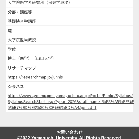
大学院医学系研究科（保健学専攻）
分野・講座等
基礎検査学講座
職
大学院担当教授
学位
博士（医学）（山口大学）
リサーチマップ
https://researchmap.jp/junnis
シラバス
https://www.kyoumu.jimu.yamaguchi-u.ac.jp/Portal/Public/Syllabus/
SyllabusSearchStart.aspx?year=2026&staff_name=%E8%A5%BF%E
5%B7%9D%E3%80%80%E6%BD%A4&je_cd=1
お問い合わせ
©2022 Yamaguchi University. All Rights Reserved.